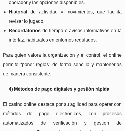
operador y las opciones disponibles.
Historial
de actividad y movimientos, que facilita
revisar lo jugado.
Recordatorios
de tiempo o avisos informativos en la
interfaz, habituales en entornos regulados.
Para quien valora la organización y el control, el online
permite “poner reglas” de forma sencilla y mantenerlas
de manera consistente.
4) Métodos de pago digitales y gestión rápida
El casino online destaca por su agilidad para operar con
métodos de pago electrónicos, con procesos
automatizados de verificación y gestión de