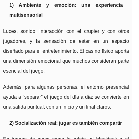
1) Ambiente y emoción: una experiencia
multisensorial
Luces, sonido, interacción con el crupier y con otros
jugadores, y la sensación de estar en un espacio
diseñado para el entretenimiento. El casino físico aporta
una dimensión emocional que muchos consideran parte
esencial del juego.
Además, para algunas personas, el entorno presencial
ayuda a “separar” el juego del día a día: se convierte en
una salida puntual, con un inicio y un final claros.
2) Socialización real: jugar es también compartir