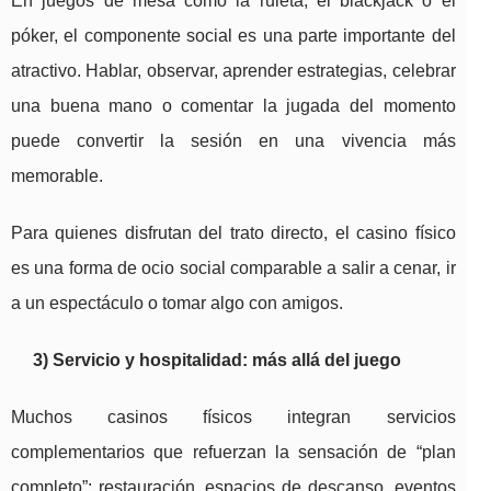
En juegos de mesa como la ruleta, el blackjack o el
póker, el componente social es una parte importante del
atractivo. Hablar, observar, aprender estrategias, celebrar
una buena mano o comentar la jugada del momento
puede convertir la sesión en una vivencia más
memorable.
Para quienes disfrutan del trato directo, el casino físico
es una forma de ocio social comparable a salir a cenar, ir
a un espectáculo o tomar algo con amigos.
3) Servicio y hospitalidad: más allá del juego
Muchos casinos físicos integran servicios
complementarios que refuerzan la sensación de “plan
completo”: restauración, espacios de descanso, eventos