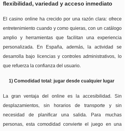
flexibilidad, variedad y acceso inmediato
El casino online ha crecido por una razón clara: ofrece
entretenimiento cuando y como quieras, con un catálogo
amplio y herramientas que facilitan una experiencia
personalizada. En España, además, la actividad se
desarrolla bajo licencias y controles administrativos, lo
que refuerza la confianza del usuario.
1) Comodidad total: jugar desde cualquier lugar
La gran ventaja del online es la accesibilidad. Sin
desplazamientos, sin horarios de transporte y sin
necesidad de planificar una salida. Para muchas
personas, esta comodidad convierte el juego en una