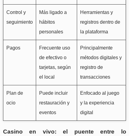
Control y
Más ligado a
Herramientas y
seguimiento
hábitos
registros dentro de
personales
la plataforma
Pagos
Frecuente uso
Principalmente
de efectivo o
métodos digitales y
tarjetas, según
registro de
el local
transacciones
Plan de
Puede incluir
Enfocado al juego
ocio
restauración y
y la experiencia
eventos
digital
Casino en vivo: el puente entre lo