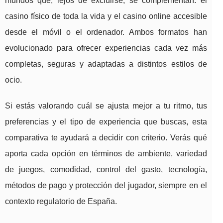
mundos que, lejos de excluirse, se complementan: el
casino físico de toda la vida y el casino online accesible
desde el móvil o el ordenador. Ambos formatos han
evolucionado para ofrecer experiencias cada vez más
completas, seguras y adaptadas a distintos estilos de
ocio.
Si estás valorando cuál se ajusta mejor a tu ritmo, tus
preferencias y el tipo de experiencia que buscas, esta
comparativa te ayudará a decidir con criterio. Verás qué
aporta cada opción en términos de ambiente, variedad
de juegos, comodidad, control del gasto, tecnología,
métodos de pago y protección del jugador, siempre en el
contexto regulatorio de España.