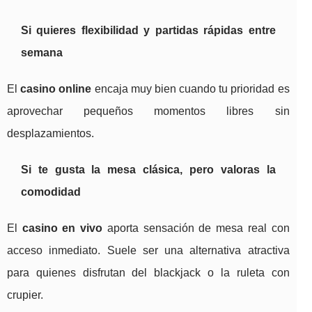
Si quieres flexibilidad y partidas rápidas entre
semana
El
casino online
encaja muy bien cuando tu prioridad es
aprovechar pequeños momentos libres sin
desplazamientos.
Si te gusta la mesa clásica, pero valoras la
comodidad
El
casino en vivo
aporta sensación de mesa real con
acceso inmediato. Suele ser una alternativa atractiva
para quienes disfrutan del blackjack o la ruleta con
crupier.