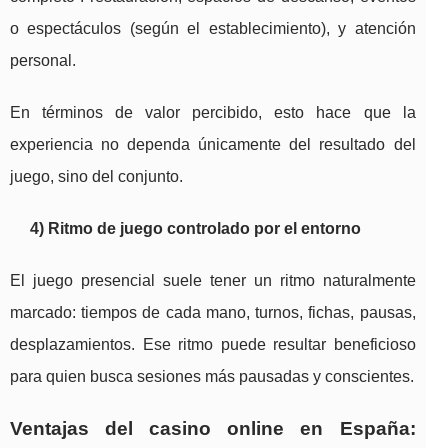
o espectáculos (según el establecimiento), y atención
personal.
En términos de valor percibido, esto hace que la
experiencia no dependa únicamente del resultado del
juego, sino del conjunto.
4) Ritmo de juego controlado por el entorno
El juego presencial suele tener un ritmo naturalmente
marcado: tiempos de cada mano, turnos, fichas, pausas,
desplazamientos. Ese ritmo puede resultar beneficioso
para quien busca sesiones más pausadas y conscientes.
Ventajas del casino online en España: