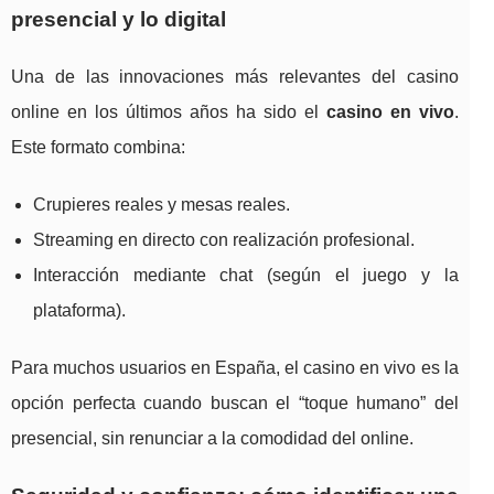
presencial y lo digital
Una de las innovaciones más relevantes del casino
online en los últimos años ha sido el
casino en vivo
.
Este formato combina:
Crupieres reales y mesas reales.
Streaming en directo con realización profesional.
Interacción mediante chat (según el juego y la
plataforma).
Para muchos usuarios en España, el casino en vivo es la
opción perfecta cuando buscan el “toque humano” del
presencial, sin renunciar a la comodidad del online.